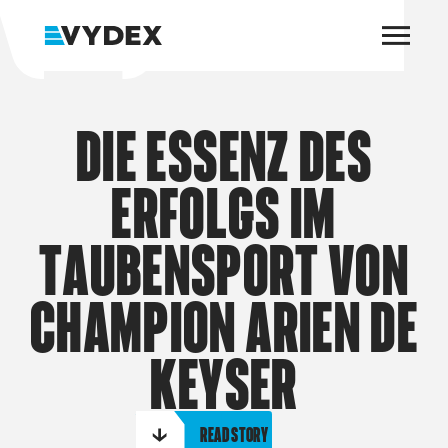
Produkte
D
i
e
E
s
s
e
n
z
d
e
s
E
r
f
o
l
g
s
i
m
Reseller werden
T
a
u
b
e
n
s
p
o
r
t
v
o
n
Kontakt
C
h
a
m
p
i
o
n
A
r
i
e
n
d
e
K
e
y
s
e
r
Read story