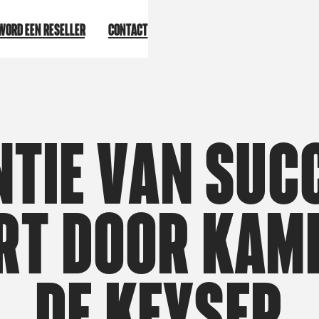
Word een reseller
Contact
n
t
i
e
v
a
n
s
u
c
r
t
d
o
o
r
k
a
m
d
e
K
e
y
s
e
r