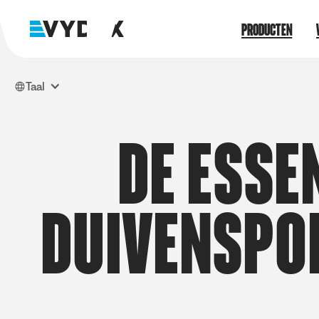
producten
Taal
d
e
e
s
s
e
d
u
i
v
e
n
s
p
o