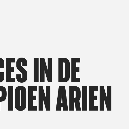
c
e
s
i
n
d
e
p
i
o
e
n
A
r
i
e
n