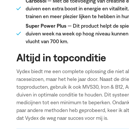
Carbosol
— Met de toevoeging van creatine en
duiven een extra boost in energie en vitaliteit
trainen en meer plezier lijken te hebben in hu
Super Power Plus
— Dit product helpt de spi
duiven week na week op hoog niveau kunnen p
vlucht van 700 km.
Altijd in topconditie
Vydex biedt me een complete oplossing die niet al
raceseizoen, maar het hele jaar door. Naast de d
topproducten, gebruik ik ook MVS30, Iron & B12, 
duiven in optimale conditie te houden. Dit syste
medicijnen tot een minimum te beperken. Ondanks
paar andere methoden heb geprobeerd, keer ik alt
dat Vydex de weg naar succes voor mij is.