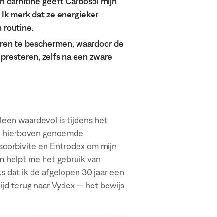
 carnitine geeft Carbosol mijn
. Ik merk dat ze energieker
n routine.
eren te beschermen, waardoor de
resteren, zelfs na een zware
leen waardevol is tijdens het
rie hierboven genoemde
Ascorbivite en Entrodex om mijn
em helpt me het gebruik van
 dat ik de afgelopen 30 jaar een
ijd terug naar Vydex — het bewijs